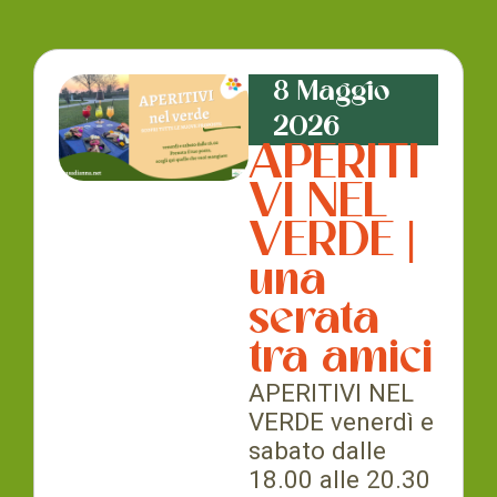
8 Maggio
2026
APERITI
VI NEL
VERDE |
una
serata
tra amici
APERITIVI NEL
VERDE venerdì e
sabato dalle
18.00 alle 20.30