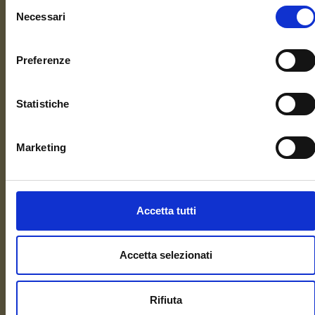
Selezione
Necessari
del
Int. 2 - Ospitalità
consenso
Preferenze
Int. 3 - Azienda agricola
Statistiche
Int. 4 Fattoria sociale
Int. 5 Fattoria didattica
Marketing
Int. 6 Amministrazione
Accetta tutti
Int. 7 informazioni
Accetta selezionati
Rifiuta