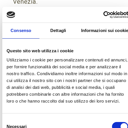
Venezia.
Sede legale:
Via Giuseppe Sardi, 16
30174 – Venezia
Consenso
Dettagli
Informazioni sui cooki
Capitale Sociale: € 1.000
Questo sito web utilizza i cookie
Utilizziamo i cookie per personalizzare contenuti ed annunci,
per fornire funzionalità dei social media e per analizzare il
nostro traffico. Condividiamo inoltre informazioni sul modo in
cui utilizza il nostro sito con i nostri partner che si occupano
di analisi dei dati web, pubblicità e social media, i quali
potrebbero combinarle con altre informazioni che ha fornito
loro o che hanno raccolto dal suo utilizzo dei loro servizi.
Selezione
Necessari
del