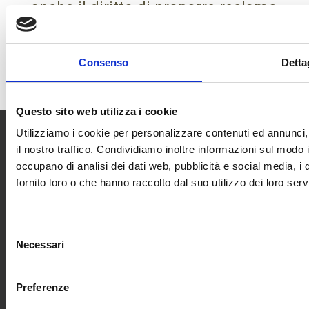
anche il diritto di proporre reclamo
a un’autorità di controllo
competente (Art. 77 Reg. UE
2016/679).
Consenso
Detta
Questo sito web utilizza i cookie
Utilizziamo i cookie per personalizzare contenuti ed annunci, 
Casa
Casa
Le
Contatti
Legal
Via
il nostro traffico. Condividiamo inoltre informazioni sul modo in
di
Sardi,
occupano di analisi dei dati web, pubblicità e social media, i
di
Attività
Info e
Legal
fornito loro o che hanno raccolto dal suo utilizzo dei loro servi
Anna
16
Contatti
Info
Anna
Azienda
–
è
Agricola
Punti
Privacy
Zelarino
un
Il
Selezione
Vendita
(VE)
luogo
Progetto
Ristorazione
Cookie
Necessari
del
Maps
Seguici
nato
Policy
Il
consenso
Per le
Via
dalla
sui
Impostazi
Sogno
Aziende
Guido
Preferenze
volontà
dei
social
di
Guinizelli