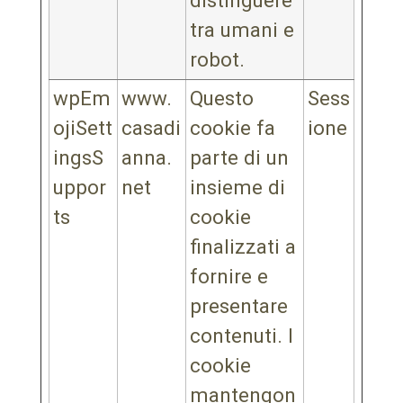
distinguere
tra umani e
robot.
wpEm
www.
Questo
Sess
ojiSett
casadi
cookie fa
ione
ingsS
anna.
parte di un
uppor
net
insieme di
ts
cookie
finalizzati a
fornire e
presentare
contenuti. I
cookie
mantengon