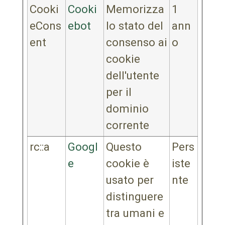
Cooki
Cooki
Memorizza
1
eCons
ebot
lo stato del
ann
ent
consenso ai
o
cookie
dell'utente
per il
dominio
corrente
rc::a
Googl
Questo
Pers
e
cookie è
iste
usato per
nte
distinguere
tra umani e