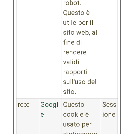
robot.
Questo è
utile per il
sito web, al
fine di
rendere
validi
rapporti
sull'uso del
sito.
rc::c
Googl
Questo
Sess
e
cookie è
ione
usato per