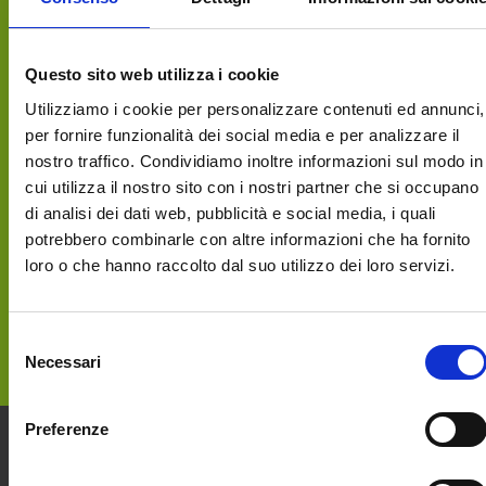
Questo sito web utilizza i cookie
Utilizziamo i cookie per personalizzare contenuti ed annunci,
per fornire funzionalità dei social media e per analizzare il
APERITIVI NEL VERDE da aprile a ottobre
nostro traffico. Condividiamo inoltre informazioni sul modo in
un tavolino all’aperto, vista sui prati, un
cui utilizza il nostro sito con i nostri partner che si occupano
tagliere, un aperitivo, o quello che vuoi tu.
di analisi dei dati web, pubblicità e social media, i quali
SCEGLI AL MOMENTO! venerdì e sabato
potrebbero combinarle con altre informazioni che ha fornito
sera dalle 18.00 in poi Scopri il menù
loro o che hanno raccolto dal suo utilizzo dei loro servizi.
della settimana VENERDI’ 8 MAGGIO
ATTIVITA’ DIDATTICA PER BAMBINI dalle
Selezione
17.30 COSTRUIAMO IL TAVOLINO CON I
Necessari
del
PALLET! […]
consenso
Preferenze
Casa
Casa
Le
Contatti
Legal
Via