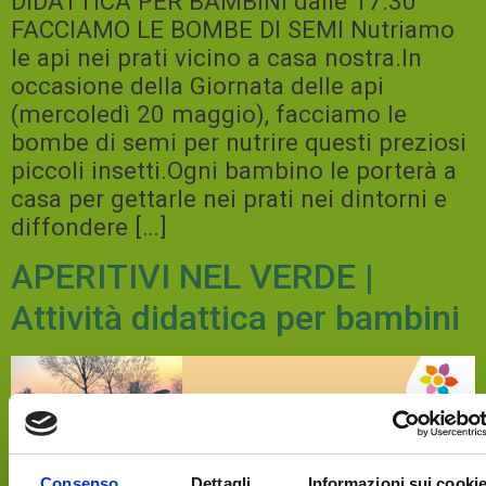
DIDATTICA PER BAMBINI dalle 17.30
FACCIAMO LE BOMBE DI SEMI Nutriamo
le api nei prati vicino a casa nostra.In
occasione della Giornata delle api
(mercoledì 20 maggio), facciamo le
bombe di semi per nutrire questi preziosi
piccoli insetti.Ogni bambino le porterà a
casa per gettarle nei prati nei dintorni e
diffondere […]
APERITIVI NEL VERDE |
Attività didattica per bambini
Consenso
Dettagli
Informazioni sui cooki