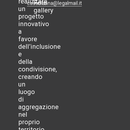
realizzare
Foto
casadianna@legalmail.it
un
gallery
progetto
innovativo
a
favore
dell’inclusione
e
della
condivisione,
creando
un
luogo
di
aggregazione
nel
proprio
territorio.