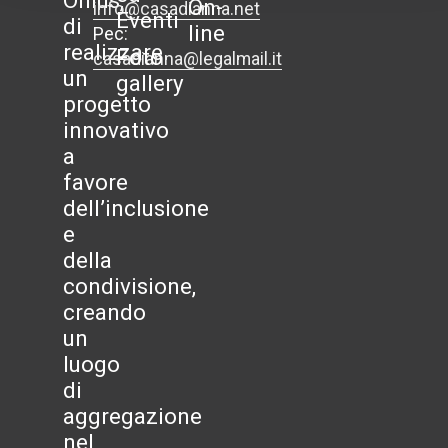
Onlus,
On-
info@casadianna.net
Eventi
di
line
Pec:
realizzare
Foto
casadianna@legalmail.it
un
gallery
progetto
innovativo
a
favore
dell’inclusione
e
della
condivisione,
creando
un
luogo
di
aggregazione
nel