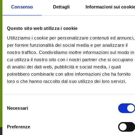
Consenso
Dettagli
Informazioni sui cooki
Questo sito web utilizza i cookie
Utilizziamo i cookie per personalizzare contenuti ed annunci,
per fornire funzionalità dei social media e per analizzare il
nostro traffico. Condividiamo inoltre informazioni sul modo in
APERITIVI NEL VERDE da aprile a ottobre
cui utilizza il nostro sito con i nostri partner che si occupano
un tavolino all’aperto, vista sui prati, un
di analisi dei dati web, pubblicità e social media, i quali
tagliere, un aperitivo, o quello che vuoi tu.
potrebbero combinarle con altre informazioni che ha fornito
SCEGLI AL MOMENTO! venerdì e sabato
loro o che hanno raccolto dal suo utilizzo dei loro servizi.
sera dalle 18.00 in poi Scopri il menù
della settimana VENERDI’ 8 MAGGIO
Selezione
ATTIVITA’ DIDATTICA PER BAMBINI dalle
Necessari
del
17.30 COSTRUIAMO IL TAVOLINO CON I
consenso
PALLET! […]
Preferenze