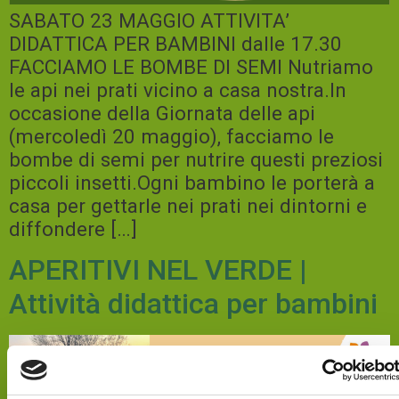
SABATO 23 MAGGIO ATTIVITA’
DIDATTICA PER BAMBINI dalle 17.30
FACCIAMO LE BOMBE DI SEMI Nutriamo
le api nei prati vicino a casa nostra.In
occasione della Giornata delle api
(mercoledì 20 maggio), facciamo le
bombe di semi per nutrire questi preziosi
piccoli insetti.Ogni bambino le porterà a
casa per gettarle nei prati nei dintorni e
diffondere […]
APERITIVI NEL VERDE |
Attività didattica per bambini