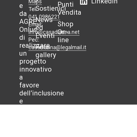
Linkedin
Maps
Punti
e
Sostienici
Tel:
Vendita
da
041.0986221
News
AGRE
Shop
Email:
ed
Onlus,
On-
info@casadianna.net
Eventi
di
line
Pec:
realizzare
Foto
casadianna@legalmail.it
un
gallery
progetto
innovativo
a
favore
dell’inclusione
e
della
condivisione,
creando
un