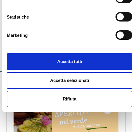
Condividi:
Statistiche
WhatsApp
Facebook
X
Marketing
LinkedIn
Telegram
Email
Accetta tutti
Altre News
Accetta selezionati
Rifiuta