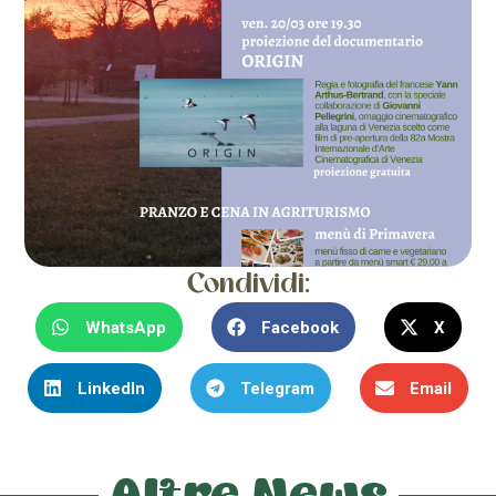
Condividi:
WhatsApp
Facebook
X
LinkedIn
Telegram
Email
Altre News