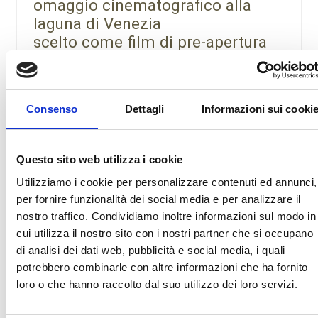
omaggio cinematografico alla
laguna di Venezia
scelto come film di pre-apertura
della 82a Mostra Internazionale
d’Arte Cinematografica di Venezia.
Consenso
Dettagli
Informazioni sui cooki
Questo sito web utilizza i cookie
Utilizziamo i cookie per personalizzare contenuti ed annunci,
per fornire funzionalità dei social media e per analizzare il
Partecipazione gratuita,
nostro traffico. Condividiamo inoltre informazioni sul modo in
prenotazione consigliata
cui utilizza il nostro sito con i nostri partner che si occupano
da venerdì 20 a cena fino a
di analisi dei dati web, pubblicità e social media, i quali
potrebbero combinarle con altre informazioni che ha fornito
domenica 22 a pranzo
loro o che hanno raccolto dal suo utilizzo dei loro servizi.
Menù di Primavera