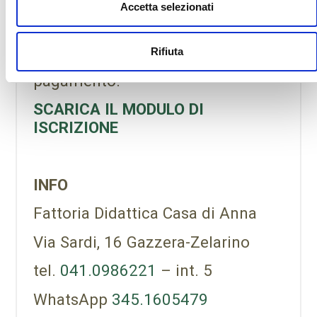
Accetta selezionati
Ti risponderemo dandoti
conferma dell’iscrizione e
Rifiuta
indicando le modalità di
pagamento.
SCARICA IL MODULO DI
ISCRIZIONE
INFO
Fattoria Didattica Casa di Anna
Via Sardi, 16 Gazzera-Zelarino
tel.
041.0986221
– int. 5
WhatsApp
345.1605479