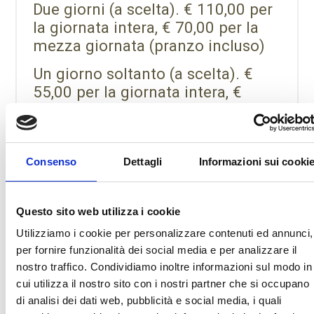
Due giorni (a scelta). € 110,00 per
la giornata intera, € 70,00 per la
mezza giornata (pranzo incluso)
Un giorno soltanto (a scelta). €
55,00 per la giornata intera, €
40,00 per la mezza giornata
(pranzo incluso)
Consenso
Dettagli
Informazioni sui cooki
COSTI SCUOLA DELL’INFANZIA:
Tre giorni. € 165,00 per la giornata
Questo sito web utilizza i cookie
intera, € 105,00 per la mezza
Utilizziamo i cookie per personalizzare contenuti ed annunci,
giornata (pranzo incluso)
per fornire funzionalità dei social media e per analizzare il
nostro traffico. Condividiamo inoltre informazioni sul modo in
Due giorni (a scelta). € 115,00 per
cui utilizza il nostro sito con i nostri partner che si occupano
la giornata intera, € 75,00 per la
di analisi dei dati web, pubblicità e social media, i quali