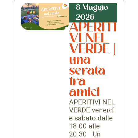
8 Maggio
2026
APERITI
VI NEL
VERDE |
una
serata
tra
amici
APERITIVI NEL
VERDE venerdì
e sabato dalle
18.00 alle
20.30 Un