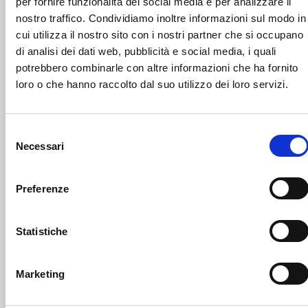
per fornire funzionalità dei social media e per analizzare il
nostro traffico. Condividiamo inoltre informazioni sul modo in
cui utilizza il nostro sito con i nostri partner che si occupano
di analisi dei dati web, pubblicità e social media, i quali
potrebbero combinarle con altre informazioni che ha fornito
loro o che hanno raccolto dal suo utilizzo dei loro servizi.
Selezione
Necessari
del
12 Ottobre 2025
consenso
Fattoria Didattica Aperta –
Preferenze
domenica 12 ottobre 2025
Giornata Aperta ATTIVITA’
Statistiche
DIDATTICHE PER BAMBINI E
ADULTI Fattoria Casa di Anna
apre le porte per condividere
Marketing
con grandi e piccini attività