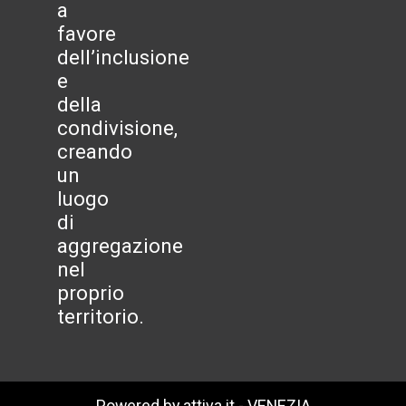
a
favore
dell’inclusione
e
della
condivisione,
creando
un
luogo
di
aggregazione
nel
proprio
territorio.
Powered by attiva.it - VENEZIA