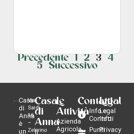
Precedente
1
2
3
4
5
Successivo
Casa
Casa
Le
Contatti
Legal
Via
di
Sardi,
di
Attività
Info e
Legal
Anna
16
Contatti
Info
Anna
Azienda
–
è
Agricola
Punti
Privacy
Zelarino
un
Il